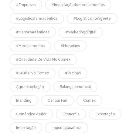
#empresas
#Importaçãodemedicamentos
#logísticafarmacêutica
#logísticainteligente
#marcasautênticas
#marketingdigital
#medicamentos
#negócios
#qualidade De Vida No Comex
#saúde No Comex
#vacinas
Agroexportação
Balançacomercial
Branding
Canton Fair
Comex
Comércioexterior
Economia
Exportação
Importação
Importaçãoaérea