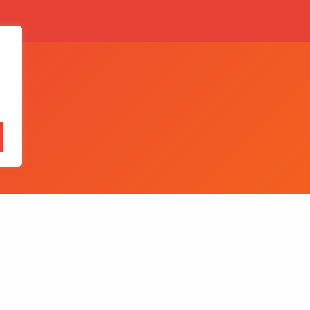
,
Quer falar conosco?
BE
E-mail
comercial@comexland.com