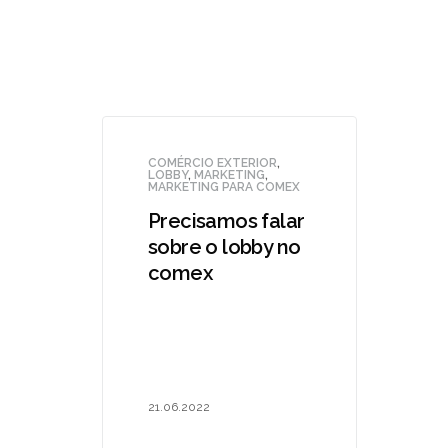
COMÉRCIO EXTERIOR
,
LOBBY
,
MARKETING
,
MARKETING PARA COMEX
Precisamos falar
sobre o lobby no
comex
21.06.2022