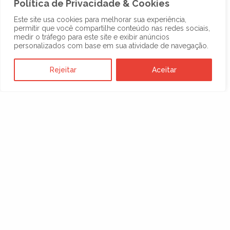
Política de Privacidade & Cookies
Este site usa cookies para melhorar sua experiência,
Anterior
1
…
4
5
6
…
11
Próxima
permitir que você compartilhe conteúdo nas redes sociais,
medir o tráfego para este site e exibir anúncios
personalizados com base em sua atividade de navegação.
Rejeitar
Aceitar