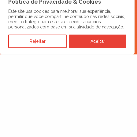
Política de Privacidade & Cookies
negócio precisa para decolar!
Comexland, a sua agência de
Este site usa cookies para melhorar sua experiência,
permitir que você compartilhe conteúdo nas redes sociais,
marketing para comércio exterior!
medir o tráfego para este site e exibir anúncios
personalizados com base em sua atividade de navegação.
IMPULSIONE SEU NEGÓCIO
Rejeitar
Aceitar
Quer falar conosco?
E-mail
comercial@comexland.com