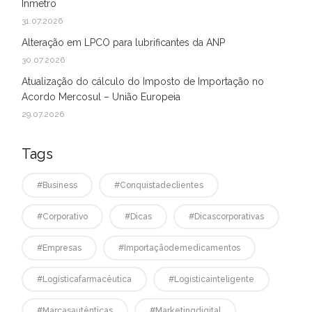
Inmetro
31.07.2026
Alteração em LPCO para lubrificantes da ANP
30.07.2026
Atualização do cálculo do Imposto de Importação no
Acordo Mercosul – União Europeia
29.07.2026
Tags
#business
#conquistadeclientes
#corporativo
#dicas
#dicascorporativas
#empresas
#Importaçãodemedicamentos
#logísticafarmacêutica
#logísticainteligente
#marcasautênticas
#marketingdigital