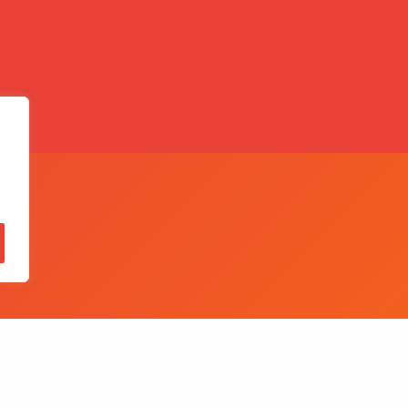
,
Quer falar conosco?
BE