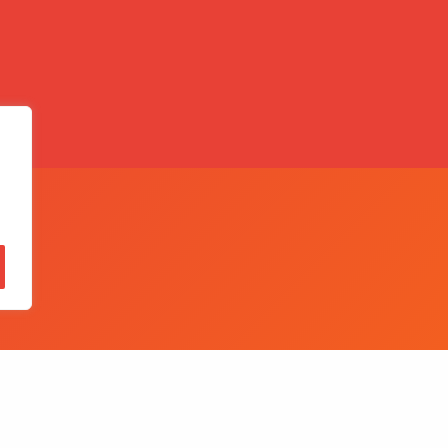
,
Quer falar conosco?
BE