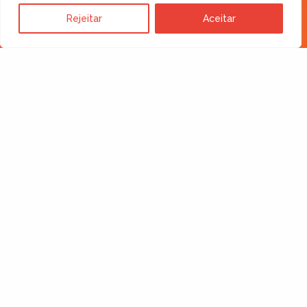
IMPULSIONE SEU NEGÓCIO
Rejeitar
Aceitar
Quer falar conosco?
E-mail
comercial@comexland.com
WhatsApp
+55 41 99750-5941
MindHub