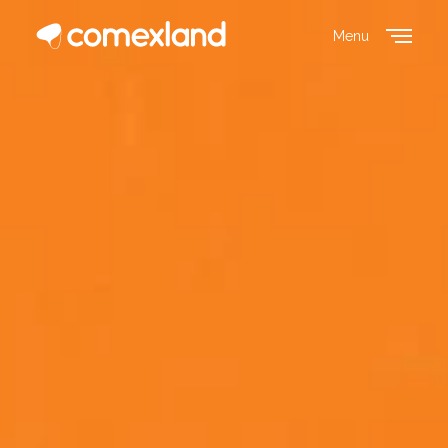
Menu
Close