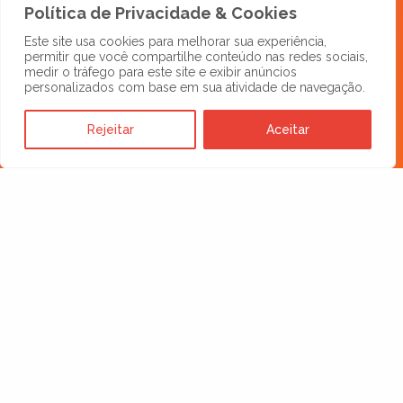
Política de Privacidade & Cookies
Este site usa cookies para melhorar sua experiência,
permitir que você compartilhe conteúdo nas redes sociais,
medir o tráfego para este site e exibir anúncios
personalizados com base em sua atividade de navegação.
Rejeitar
Aceitar
Get in touch
E-mail
comercial@comexland.com
WhatsApp
+55 41 99750-5941
MindHub
Av. Visconde de Guarapuava, 3263
8º andar, Centro, Curitiba – PR