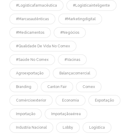
#logísticafarmacêutica
#logísticainteligente
#marcasautênticas
#marketingdigital
#medicamentos
#negócios
#qualidade De Vida No Comex
#saúde No Comex
#vacinas
Agroexportação
Balançacomercial
Branding
Canton Fair
Comex
Comércioexterior
Economia
Exportação
Importação
Importaçãoaérea
Industria Nacional
Lobby
Logística