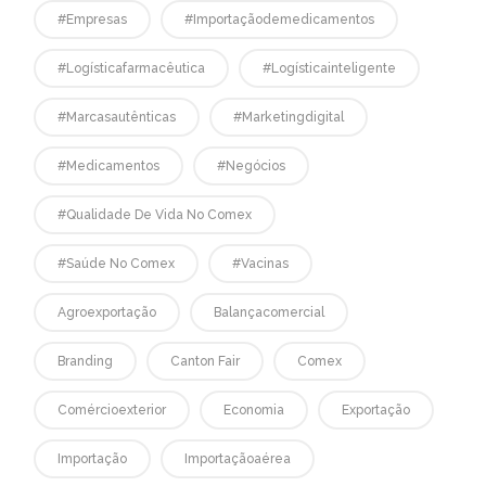
#empresas
#Importaçãodemedicamentos
#logísticafarmacêutica
#logísticainteligente
#marcasautênticas
#marketingdigital
#medicamentos
#negócios
#qualidade De Vida No Comex
#saúde No Comex
#vacinas
Agroexportação
Balançacomercial
Branding
Canton Fair
Comex
Comércioexterior
Economia
Exportação
Importação
Importaçãoaérea