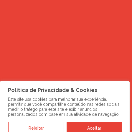
Política de Privacidade & Cookies
DESCUBRA MAIS
Este site usa cookies para melhorar sua experiência,
Novos negócios
permitir que você compartilhe conteúdo nas redes sociais,
medir o tráfego para este site e exibir anúncios
esperam por você
personalizados com base em sua atividade de navegação.
Rejeitar
Aceitar