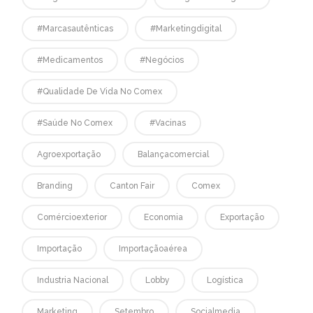
#marcasautênticas
#marketingdigital
#medicamentos
#negócios
#qualidade De Vida No Comex
#saúde No Comex
#vacinas
Agroexportação
Balançacomercial
Branding
Canton Fair
Comex
Comércioexterior
Economia
Exportação
Importação
Importaçãoaérea
Industria Nacional
Lobby
Logística
Marketing
Setembro
Socialmedia