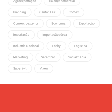
Agroexportação
Balançacomercial
Branding
Canton Fair
Comex
Comércioexterior
Economia
Exportação
Importação
Importaçãoaérea
Industria Nacional
Lobby
Logística
Marketing
Setembro
Socialmedia
Superávit
Vixen