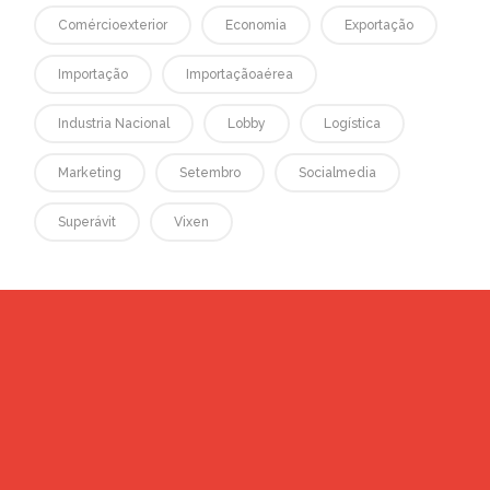
Comércioexterior
Economia
Exportação
Importação
Importaçãoaérea
Industria Nacional
Lobby
Logística
Marketing
Setembro
Socialmedia
Superávit
Vixen