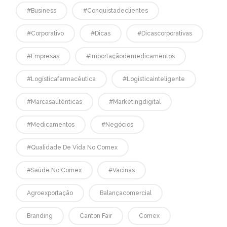
#business
#conquistadeclientes
#corporativo
#dicas
#dicascorporativas
#empresas
#Importaçãodemedicamentos
#logísticafarmacêutica
#logísticainteligente
#marcasautênticas
#marketingdigital
#medicamentos
#negócios
#qualidade De Vida No Comex
#saúde No Comex
#vacinas
Agroexportação
Balançacomercial
Branding
Canton Fair
Comex