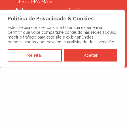
DESCUBRA MAIS
Novos negócios
Política de Privacidade & Cookies
esperam por você
Este site usa cookies para melhorar sua experiência,
permitir que você compartilhe conteúdo nas redes sociais,
no digital
medir o tráfego para este site e exibir anúncios
personalizados com base em sua atividade de navegação.
Rejeitar
Aceitar
SOLICITE UMA PROPOSTA