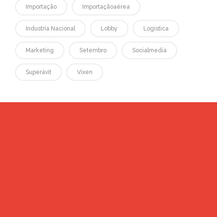
Importação
Importaçãoaérea
Industria Nacional
Lobby
Logística
Marketing
Setembro
Socialmedia
Superávit
Vixen