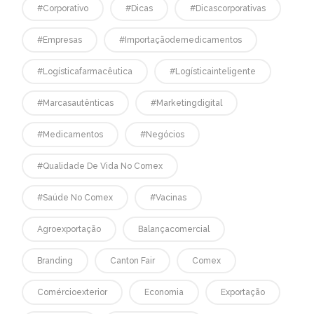
#corporativo
#dicas
#dicascorporativas
#empresas
#Importaçãodemedicamentos
#logísticafarmacêutica
#logísticainteligente
#marcasautênticas
#marketingdigital
#medicamentos
#negócios
#qualidade De Vida No Comex
#saúde No Comex
#vacinas
Agroexportação
Balançacomercial
Branding
Canton Fair
Comex
Comércioexterior
Economia
Exportação