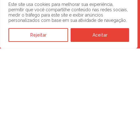
Este site usa cookies para melhorar sua experiência,
DESCUBRA MAIS
permitir que você compartilhe conteúdo nas redes sociais,
medir o tráfego para este site e exibir anúncios
Novos negócios
personalizados com base em sua atividade de navegação.
esperam por você
Rejeitar
Aceitar
no digital
SOLICITE UMA PROPOSTA