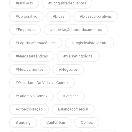
#business
#conquistadeclientes
#corporativo
#dicas
#dicascorporativas
#empresas
#Importaçãodemedicamentos
#logísticafarmacêutica
#logísticainteligente
#marcasautênticas
#marketingdigital
#medicamentos
#negócios
#qualidade De Vida No Comex
#saúde No Comex
#vacinas
Agroexportação
Balançacomercial
Branding
Canton Fair
Comex