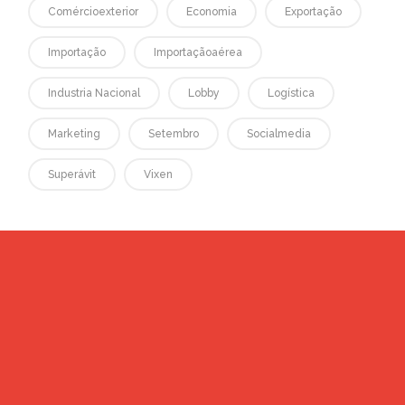
Comércioexterior
Economia
Exportação
Importação
Importaçãoaérea
Industria Nacional
Lobby
Logística
Marketing
Setembro
Socialmedia
Superávit
Vixen