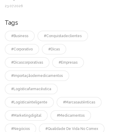
23.07.2026
Tags
#business
#conquistadeclientes
#corporativo
#dicas
#dicascorporativas
#empresas
#Importaçãodemedicamentos
#logísticafarmacêutica
#logísticainteligente
#marcasautênticas
#marketingdigital
#medicamentos
#negócios
#qualidade De Vida No Comex