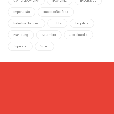
Comércioexterior
Economia
Exportação
Importação
Importaçãoaérea
Industria Nacional
Lobby
Logística
Marketing
Setembro
Socialmedia
Superávit
Vixen