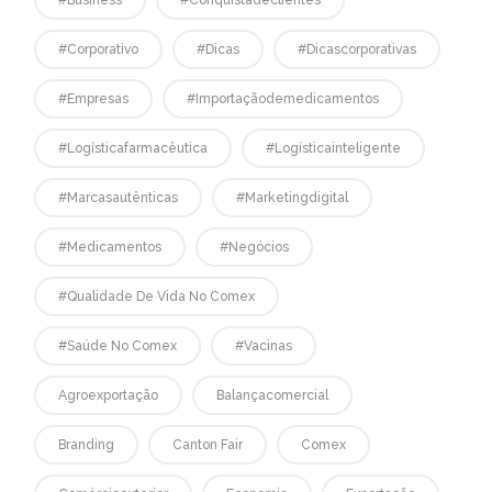
#corporativo
#dicas
#dicascorporativas
#empresas
#Importaçãodemedicamentos
#logísticafarmacêutica
#logísticainteligente
#marcasautênticas
#marketingdigital
#medicamentos
#negócios
#qualidade De Vida No Comex
#saúde No Comex
#vacinas
Agroexportação
Balançacomercial
Branding
Canton Fair
Comex