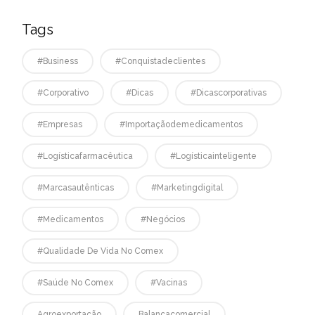
Tags
#business
#conquistadeclientes
#corporativo
#dicas
#dicascorporativas
#empresas
#Importaçãodemedicamentos
#logísticafarmacêutica
#logísticainteligente
#marcasautênticas
#marketingdigital
#medicamentos
#negócios
#qualidade De Vida No Comex
#saúde No Comex
#vacinas
Agroexportação
Balançacomercial