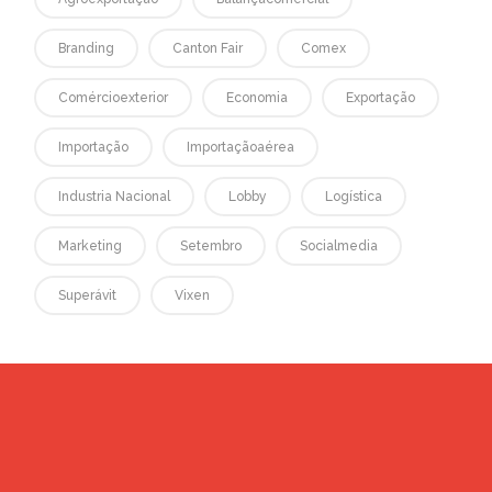
Branding
Canton Fair
Comex
Comércioexterior
Economia
Exportação
Importação
Importaçãoaérea
Industria Nacional
Lobby
Logística
Marketing
Setembro
Socialmedia
Superávit
Vixen