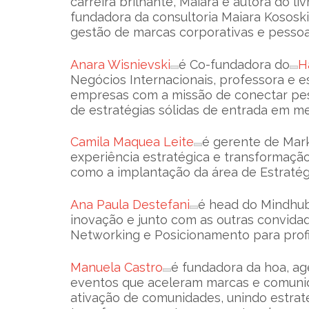
carreira brilhante, Maiara é autora do l
fundadora da consultoria Maiara Kososki
gestão de marcas corporativas e pessoa
Anara Wisnievski
é Co-fundadora do
H
Negócios Internacionais, professora e e
empresas com a missão de conectar pes
de estratégias sólidas de entrada em me
Camila Maquea Leite
é gerente de Mar
experiência estratégica e transformação 
como a implantação da área de Estratégi
Ana Paula Destefani
é head do Mindhub,
inovação e junto com as outras convida
Networking e Posicionamento para profis
Manuela Castro
é fundadora da hoa, ag
eventos que aceleram marcas e comunida
ativação de comunidades, unindo estraté