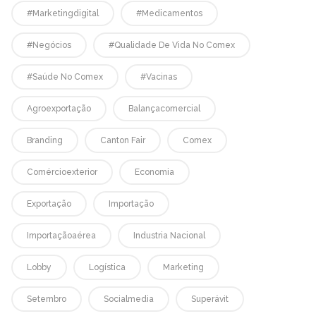
#marketingdigital
#medicamentos
#negócios
#qualidade De Vida No Comex
#saúde No Comex
#vacinas
Agroexportação
Balançacomercial
Branding
Canton Fair
Comex
Comércioexterior
Economia
Exportação
Importação
Importaçãoaérea
Industria Nacional
Lobby
Logística
Marketing
Setembro
Socialmedia
Superávit