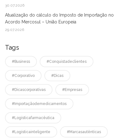
30.07.2026
Atualização do cálculo do Imposto de Importação no
Acordo Mercosul – União Europeia
29.07.2026
Tags
#business
#conquistadeclientes
#corporativo
#dicas
#dicascorporativas
#empresas
#Importaçãodemedicamentos
#logísticafarmacêutica
#logísticainteligente
#marcasautênticas