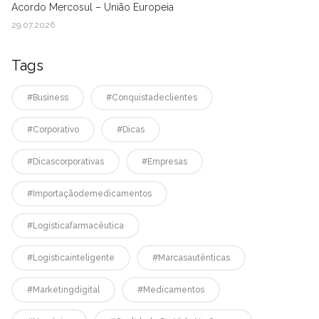
Acordo Mercosul – União Europeia
29.07.2026
Tags
#business
#conquistadeclientes
#corporativo
#dicas
#dicascorporativas
#empresas
#Importaçãodemedicamentos
#logísticafarmacêutica
#logísticainteligente
#marcasautênticas
#marketingdigital
#medicamentos