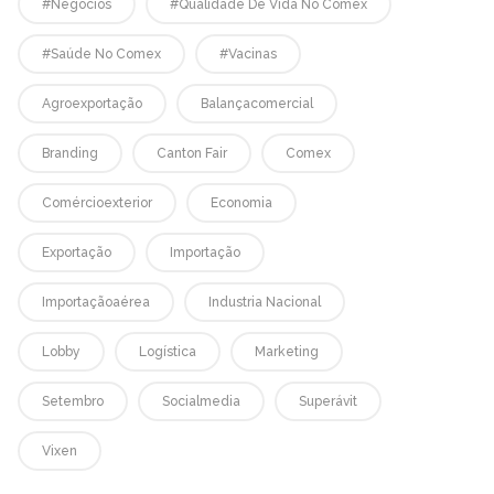
#negócios
#qualidade De Vida No Comex
#saúde No Comex
#vacinas
Agroexportação
Balançacomercial
Branding
Canton Fair
Comex
Comércioexterior
Economia
Exportação
Importação
Importaçãoaérea
Industria Nacional
Lobby
Logística
Marketing
Setembro
Socialmedia
Superávit
Vixen