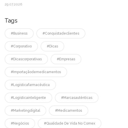
29.07.2026
Tags
#business
#conquistadeclientes
#corporativo
#dicas
#dicascorporativas
#empresas
#Importaçãodemedicamentos
#logísticafarmacêutica
#logísticainteligente
#marcasautênticas
#marketingdigital
#medicamentos
#negócios
#qualidade De Vida No Comex