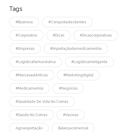
Tags
#business
#conquistadeclientes
#corporativo
#dicas
#dicascorporativas
#empresas
#Importaçãodemedicamentos
#logísticafarmacêutica
#logísticainteligente
#marcasautênticas
#marketingdigital
#medicamentos
#negócios
#qualidade De Vida No Comex
#saúde No Comex
#vacinas
Agroexportação
Balançacomercial