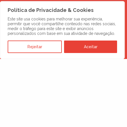
Política de Privacidade & Cookies
Este site usa cookies para melhorar sua experiência,
permitir que você compartilhe conteúdo nas redes sociais,
DESCUBRA MAIS
medir o tráfego para este site e exibir anúncios
personalizados com base em sua atividade de navegação.
Novos negócios
Rejeitar
Aceitar
esperam por você
no digital
SOLICITE UMA PROPOSTA