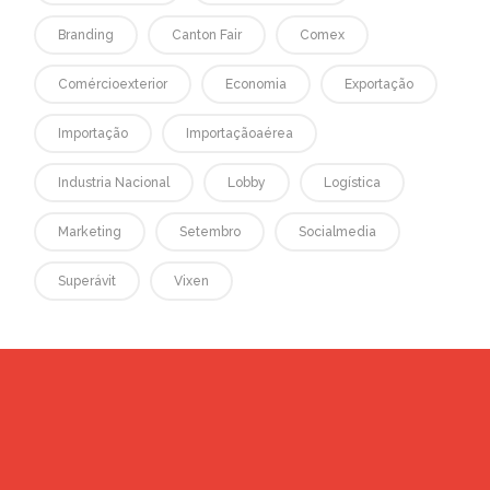
Branding
Canton Fair
Comex
Comércioexterior
Economia
Exportação
Importação
Importaçãoaérea
Industria Nacional
Lobby
Logística
Marketing
Setembro
Socialmedia
Superávit
Vixen