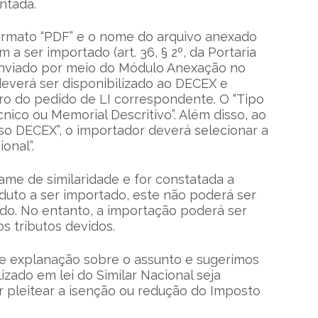
ntada.
ormato “PDF” e o nome do arquivo anexado
a ser importado (art. 36, § 2º, da Portaria
 enviado por meio do Módulo Anexação no
 deverá ser disponibilizado ao DECEX e
tro do pedido de LI correspondente. O “Tipo
ico ou Memorial Descritivo”. Além disso, ao
so DECEX”, o importador deverá selecionar a
onal”.
exame de similaridade e for constatada a
oduto a ser importado, este não poderá ser
ado. No entanto, a importação poderá ser
s tributos devidos.
ve explanação sobre o assunto e sugerimos
zado em lei do Similar Nacional seja
 pleitear a isenção ou redução do Imposto