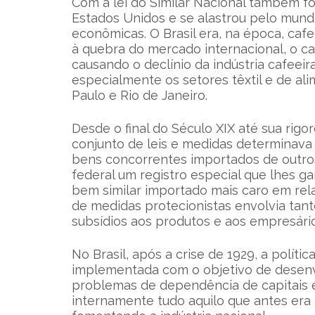
Com a lei do Similar Nacional também fo
Estados Unidos e se alastrou pelo mund
econômicas. O Brasil era, na época, ca
à quebra do mercado internacional, o ca
causando o declínio da indústria cafeeira
especialmente os setores têxtil e de a
Paulo e Rio de Janeiro.
Desde o final do Século XIX até sua rigo
conjunto de leis e medidas determinava
bens concorrentes importados de outro
federal um registro especial que lhes g
bem similar importado mais caro em rel
de medidas protecionistas envolvia tan
subsídios aos produtos e aos empresário
No Brasil, após a crise de 1929, a políti
implementada com o objetivo de desenvo
problemas de dependência de capitais ex
internamente tudo aquilo que antes era 