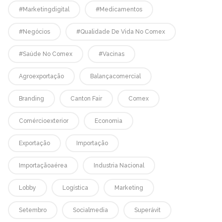
#marketingdigital
#medicamentos
#negócios
#qualidade De Vida No Comex
#saúde No Comex
#vacinas
Agroexportação
Balançacomercial
Branding
Canton Fair
Comex
Comércioexterior
Economia
Exportação
Importação
Importaçãoaérea
Industria Nacional
Lobby
Logística
Marketing
Setembro
Socialmedia
Superávit