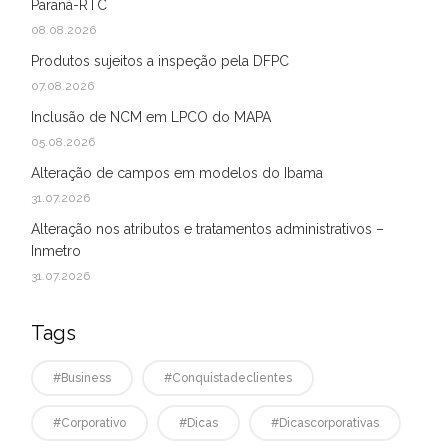
Paraná-RTC
08.08.2026
Produtos sujeitos a inspeção pela DFPC
07.08.2026
Inclusão de NCM em LPCO do MAPA
05.08.2026
Alteração de campos em modelos do Ibama
31.07.2026
Alteração nos atributos e tratamentos administrativos –
Inmetro
31.07.2026
Tags
#business
#conquistadeclientes
#corporativo
#dicas
#dicascorporativas