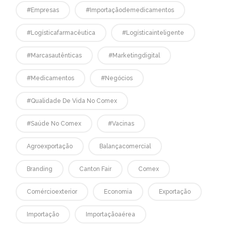
#empresas
#Importaçãodemedicamentos
#logísticafarmacêutica
#logísticainteligente
#marcasautênticas
#marketingdigital
#medicamentos
#negócios
#qualidade De Vida No Comex
#saúde No Comex
#vacinas
Agroexportação
Balançacomercial
Branding
Canton Fair
Comex
Comércioexterior
Economia
Exportação
Importação
Importaçãoaérea