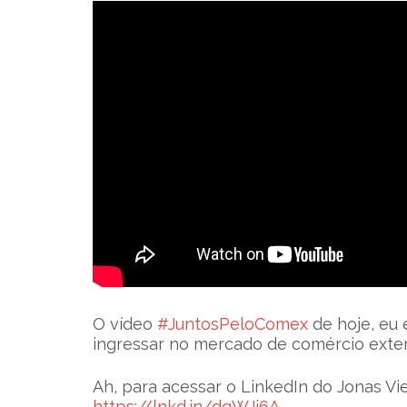
O vídeo
#JuntosPeloComex
de hoje, eu 
ingressar no mercado de comércio exter
Ah, para acessar o LinkedIn do Jonas Vie
https://lnkd.in/dqWJj6A