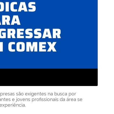
mpresas são exigentes na busca por
antes e jovens profissionais da área se
experiência.