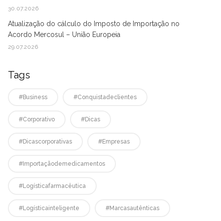
30.07.2026
Atualização do cálculo do Imposto de Importação no
Acordo Mercosul – União Europeia
29.07.2026
Tags
#business
#conquistadeclientes
#corporativo
#dicas
#dicascorporativas
#empresas
#Importaçãodemedicamentos
#logísticafarmacêutica
#logísticainteligente
#marcasautênticas