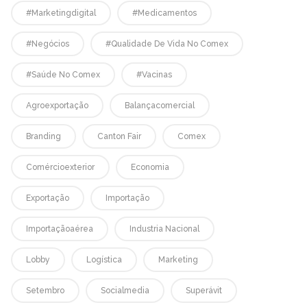
#marketingdigital
#medicamentos
#negócios
#qualidade De Vida No Comex
#saúde No Comex
#vacinas
Agroexportação
Balançacomercial
Branding
Canton Fair
Comex
Comércioexterior
Economia
Exportação
Importação
Importaçãoaérea
Industria Nacional
Lobby
Logística
Marketing
Setembro
Socialmedia
Superávit