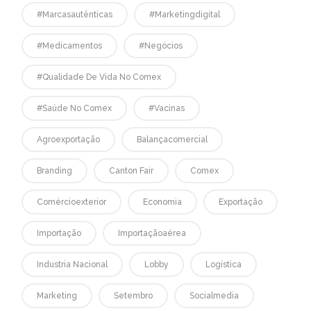
#marcasautênticas
#marketingdigital
#medicamentos
#negócios
#qualidade De Vida No Comex
#saúde No Comex
#vacinas
Agroexportação
Balançacomercial
Branding
Canton Fair
Comex
Comércioexterior
Economia
Exportação
Importação
Importaçãoaérea
Industria Nacional
Lobby
Logística
Marketing
Setembro
Socialmedia