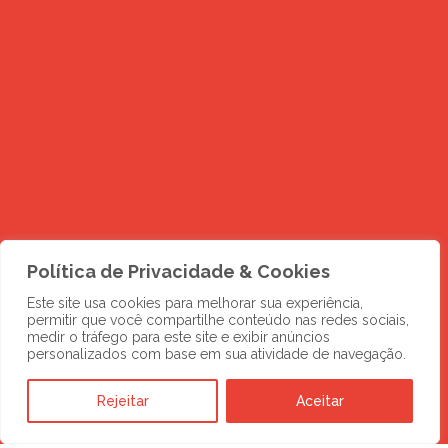
Política de Privacidade & Cookies
DESCUBRA MAIS
Novos negócios
Este site usa cookies para melhorar sua experiência,
permitir que você compartilhe conteúdo nas redes sociais,
medir o tráfego para este site e exibir anúncios
esperam por você
personalizados com base em sua atividade de navegação.
no digital
Rejeitar
Aceitar