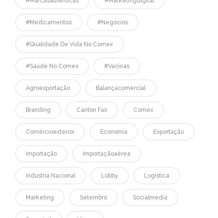
#marcasautênticas
#marketingdigital
#medicamentos
#negócios
#qualidade De Vida No Comex
#saúde No Comex
#vacinas
Agroexportação
Balançacomercial
Branding
Canton Fair
Comex
Comércioexterior
Economia
Exportação
Importação
Importaçãoaérea
Industria Nacional
Lobby
Logística
Marketing
Setembro
Socialmedia