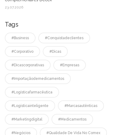
23.07.2026
Tags
#business
#conquistadeclientes
#corporativo
#dicas
#dicascorporativas
#empresas
#Importaçãodemedicamentos
#logísticafarmacêutica
#logísticainteligente
#marcasautênticas
#marketingdigital
#medicamentos
#negócios
#qualidade De Vida No Comex