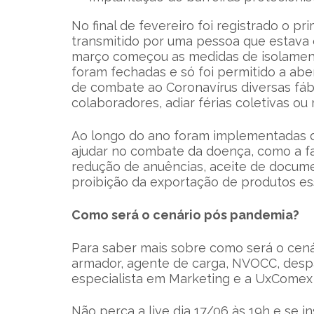
No final de fevereiro foi registrado o pr
transmitido por uma pessoa que estava e
março começou as medidas de isolamento
foram fechadas e só foi permitido a abe
de combate ao Coronavírus diversas fábr
colaboradores, adiar férias coletivas ou 
Ao longo do ano foram implementadas d
ajudar no combate da doença, como a fa
redução de anuências, aceite de docume
proibição da exportação de produtos ess
Como será o cenário pós pandemia?
Para saber mais sobre como será o cenár
armador, agente de carga, NVOCC, despa
especialista em Marketing e a UxComex
Não perca a live dia 17/06 às 19h e se in