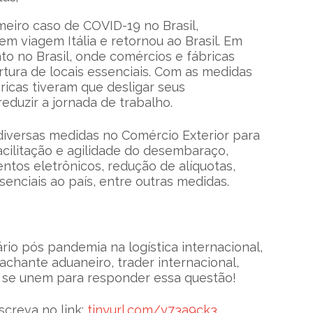
imeiro caso de COVID-19 no Brasil,
m viagem Itália e retornou ao Brasil. Em
 no Brasil, onde comércios e fábricas
rtura de locais essenciais. Com as medidas
icas tiveram que desligar seus
reduzir a jornada de trabalho.
iversas medidas no Comércio Exterior para
cilitação e agilidade do desembaraço,
ntos eletrônicos, redução de alíquotas,
enciais ao país, entre outras medidas.
io pós pandemia na logística internacional,
chante aduaneiro, trader internacional,
 se unem para responder essa questão!
screva no link:
tinyurl.com/y73a9ck3