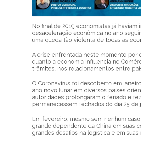
No final de 2019 economistas já haviam 
desaceleração econômica no ano seguin
uma queda tão violenta de todas as eco
A crise enfrentada neste momento por 
quanto a economia influencia no Comérci
trâmites, nos relacionamentos entre paí
O Coronavírus foi descoberto em janeir
ano novo lunar em diversos países orient
autoridades prolongaram o feriado e f
permanecessem fechados do dia 25 de ja
Em fevereiro, mesmo sem nenhum caso r
grande dependente da China em suas co
grandes desafios na logística e em suas