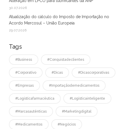
Alteração em LPCO para lubrificantes da ANP
30.07.2026
Atualização do cálculo do Imposto de Importação no
Acordo Mercosul – União Europeia
29.07.2026
Tags
#business
#conquistadeclientes
#corporativo
#dicas
#dicascorporativas
#empresas
#Importaçãodemedicamentos
#logísticafarmacêutica
#logísticainteligente
#marcasautênticas
#marketingdigital
#medicamentos
#negócios