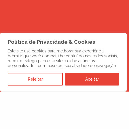
Política de Privacidade & Cookies
Este site usa cookies para melhorar sua experiência,
permitir que você compartilhe conteúdo nas redes sociais,
medir o tráfego para este site e exibir anúncios
personalizados com base em sua atividade de navegação.
DESCUBRA MAIS
Novos negócios
Rejeitar
Aceitar
esperam por você
no digital
SOLICITE UMA PROPOSTA