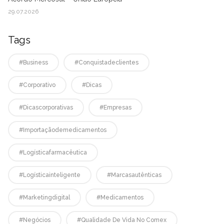
29.07.2026
Tags
#business
#conquistadeclientes
#corporativo
#dicas
#dicascorporativas
#empresas
#Importaçãodemedicamentos
#logísticafarmacêutica
#logísticainteligente
#marcasautênticas
#marketingdigital
#medicamentos
#negócios
#qualidade De Vida No Comex