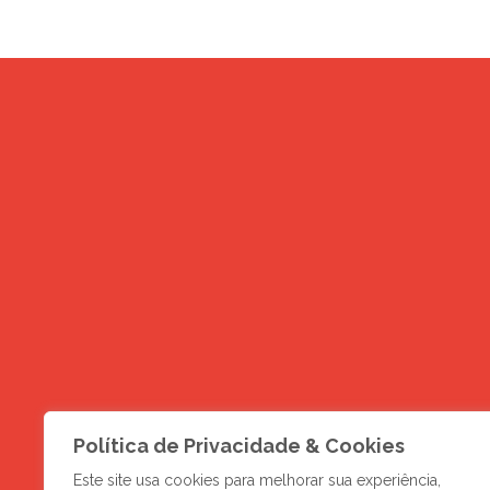
DESCUBRA MAIS
Política de Privacidade & Cookies
Novos negócios e
Este site usa cookies para melhorar sua experiência,