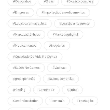
#corporativo
#dicas
#dicascorporativas
#empresas
#Importaçãodemedicamentos
#logísticafarmacêutica
#logísticainteligente
#marcasautênticas
#marketingdigital
#medicamentos
#negócios
#qualidade De Vida No Comex
#saúde No Comex
#vacinas
Agroexportação
Balançacomercial
Branding
Canton Fair
Comex
Comércioexterior
Economia
Exportação