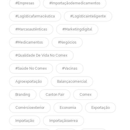
#empresas
#Importaçãodemedicamentos
#logísticafarmacêutica
#logísticainteligente
#marcasautênticas
#marketingdigital
#medicamentos
#negócios
#qualidade De Vida No Comex
#saúde No Comex
#vacinas
Agroexportação
Balançacomercial
Branding
Canton Fair
Comex
Comércioexterior
Economia
Exportação
Importação
Importaçãoaérea