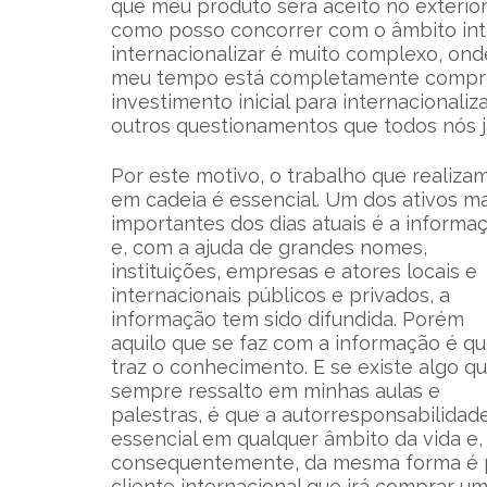
que meu produto será aceito no exterio
como posso concorrer com o âmbito inte
internacionalizar é muito complexo, on
meu tempo está completamente compro
investimento inicial para internacionaliz
outros questionamentos que todos nós já
Por este motivo, o trabalho que realiza
em cadeia é essencial. Um dos ativos ma
importantes dos dias atuais é a informa
e, com a ajuda de grandes nomes,
instituições, empresas e atores locais e
internacionais públicos e privados, a
informação tem sido difundida. Porém
aquilo que se faz com a informação é q
traz o conhecimento. E se existe algo q
sempre ressalto em minhas aulas e
palestras, é que a autorresponsabilidad
essencial em qualquer âmbito da vida e,
consequentemente, da mesma forma é pa
cliente internacional que irá comprar 