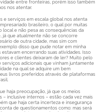
ividade entre fronteiras, porém isso também
os nos atentar.
ns e serviços em escala global nos atenta
presariado brasileiro, o qual por muitas
 local e não pesa as consequências da
e, já que atualmente não se concorre
sário de outra cidade, mas sim com
exemplo disso que pude notar em minha
ais estavam encerrando suas atividades. Isso
tores e clientes deixaram de ler? Muito pelo
 e serviços adicionais que vinham juntamente
cidade na qual se adquire um bem
us livros preferidos através de plataformas
asil.
ue haja preocupação, já que os meios
– inclusive internos – estão cada vez mais
ém que haja certa incerteza e insegurança
r conta de questionamentos como: mas será