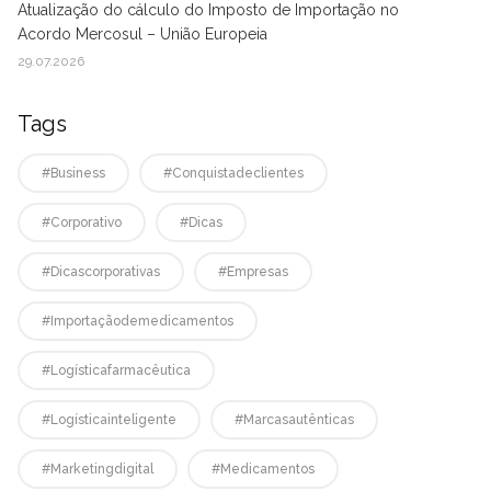
Atualização do cálculo do Imposto de Importação no
Acordo Mercosul – União Europeia
29.07.2026
Tags
#business
#conquistadeclientes
#corporativo
#dicas
#dicascorporativas
#empresas
#Importaçãodemedicamentos
#logísticafarmacêutica
#logísticainteligente
#marcasautênticas
#marketingdigital
#medicamentos