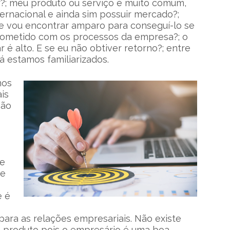
r?; meu produto ou serviço é muito comum,
rnacional e ainda sim possuir mercado?;
de vou encontrar amparo para conseguí-lo se
metido com os processos da empresa?; o
ar é alto. E se eu não obtiver retorno?; entre
 estamos familiarizados.
mos
is
ção
ue
ue
e é
ra as relações empresariais. Não existe
um produto pois o empresário é uma boa