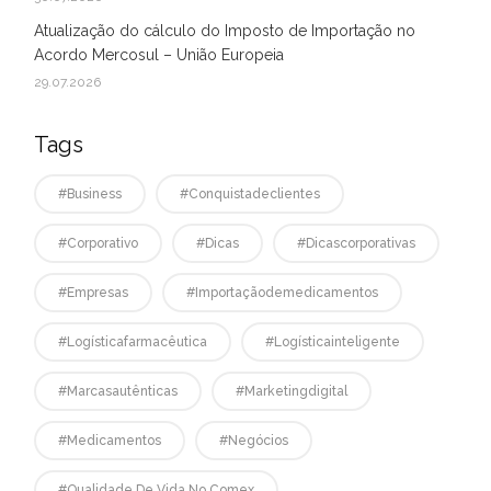
Atualização do cálculo do Imposto de Importação no
Acordo Mercosul – União Europeia
29.07.2026
Tags
#business
#conquistadeclientes
#corporativo
#dicas
#dicascorporativas
#empresas
#Importaçãodemedicamentos
#logísticafarmacêutica
#logísticainteligente
#marcasautênticas
#marketingdigital
#medicamentos
#negócios
#qualidade De Vida No Comex