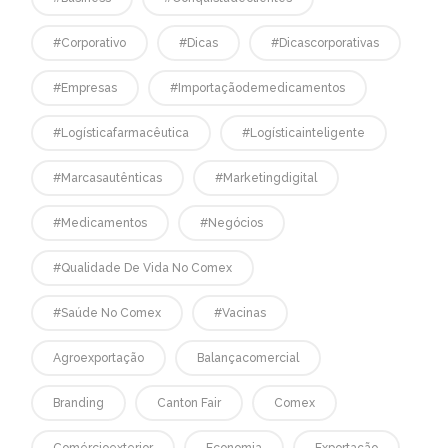
#corporativo
#dicas
#dicascorporativas
#empresas
#Importaçãodemedicamentos
#logísticafarmacêutica
#logísticainteligente
#marcasautênticas
#marketingdigital
#medicamentos
#negócios
#qualidade De Vida No Comex
#saúde No Comex
#vacinas
Agroexportação
Balançacomercial
Branding
Canton Fair
Comex