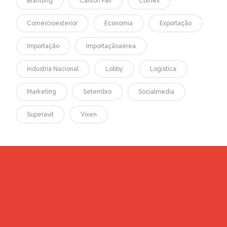
Branding
Canton Fair
Comex
Comércioexterior
Economia
Exportação
Importação
Importaçãoaérea
Industria Nacional
Lobby
Logística
Marketing
Setembro
Socialmedia
Superávit
Vixen