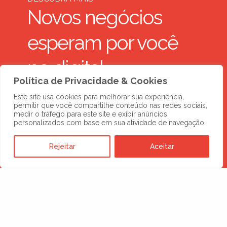
Novos negócios
esperam por você
no digital
Política de Privacidade & Cookies
Este site usa cookies para melhorar sua experiência,
SOLICITE UMA PROPOSTA
permitir que você compartilhe conteúdo nas redes sociais,
medir o tráfego para este site e exibir anúncios
personalizados com base em sua atividade de navegação.
Rejeitar
Aceitar