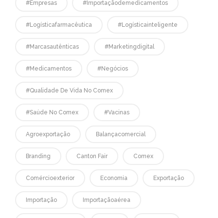
#empresas
#Importaçãodemedicamentos
#logísticafarmacêutica
#logísticainteligente
#marcasautênticas
#marketingdigital
#medicamentos
#negócios
#qualidade De Vida No Comex
#saúde No Comex
#vacinas
Agroexportação
Balançacomercial
Branding
Canton Fair
Comex
Comércioexterior
Economia
Exportação
Importação
Importaçãoaérea