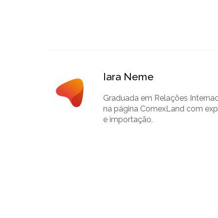
Iara Neme
Graduada em Relações Internaci
na página ComexLand com experi
e importação.