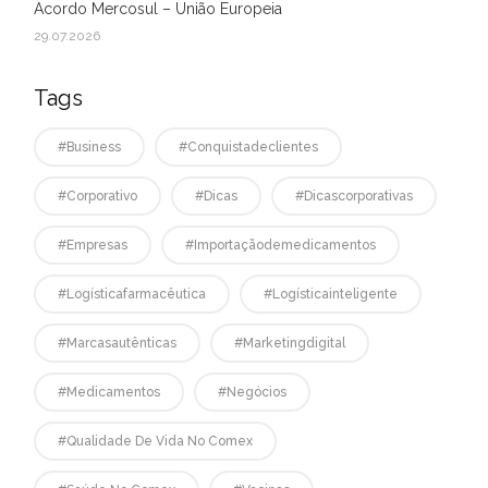
Acordo Mercosul – União Europeia
29.07.2026
Tags
#business
#conquistadeclientes
#corporativo
#dicas
#dicascorporativas
#empresas
#Importaçãodemedicamentos
#logísticafarmacêutica
#logísticainteligente
#marcasautênticas
#marketingdigital
#medicamentos
#negócios
#qualidade De Vida No Comex