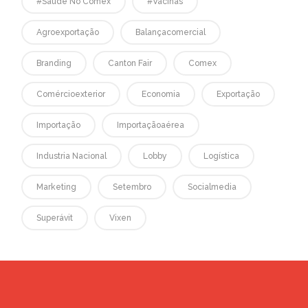
#saúde No Comex
#vacinas
Agroexportação
Balançacomercial
Branding
Canton Fair
Comex
Comércioexterior
Economia
Exportação
Importação
Importaçãoaérea
Industria Nacional
Lobby
Logística
Marketing
Setembro
Socialmedia
Superávit
Vixen