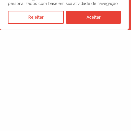
personalizados com base em sua atividade de navegação.
esperam por você
Rejeitar
Aceitar
no digital
SOLICITE UMA PROPOSTA