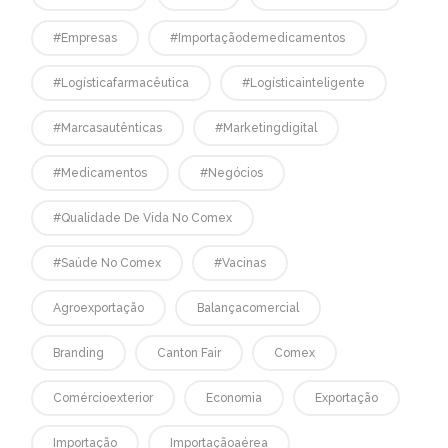
#empresas
#Importaçãodemedicamentos
#logísticafarmacêutica
#logísticainteligente
#marcasautênticas
#marketingdigital
#medicamentos
#negócios
#qualidade De Vida No Comex
#saúde No Comex
#vacinas
Agroexportação
Balançacomercial
Branding
Canton Fair
Comex
Comércioexterior
Economia
Exportação
Importação
Importaçãoaérea