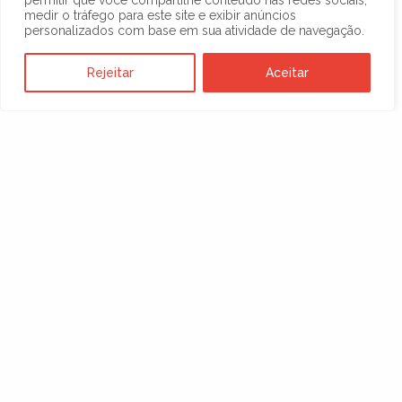
permitir que você compartilhe conteúdo nas redes sociais,
medir o tráfego para este site e exibir anúncios
personalizados com base em sua atividade de navegação.
Rejeitar
Aceitar
Anterior
1
2
3
…
17
Próxima